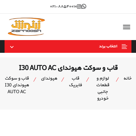
Instagram
whatsapp
۰۲۱-۸۸۵۴۰۰۱۰
Offcanvas Menu Open
انتخاب برند
قاب و سوکت هیوندای I30 AUTO AC
خانه
لوازم و
قاب
هیوندای
قاب و سوکت
قطعات
فابریک
هیوندای I30
جانبی
AUTO AC
خودرو