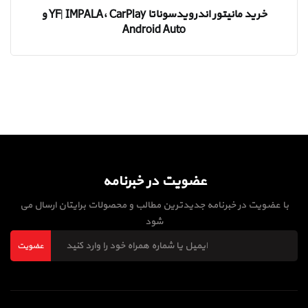
خرید مانیتور اندرویدسوناتا YF| IMPALA، CarPlay و
Android Auto
عضویت در خبرنامه
با عضویت در خبرنامه جدیدترین مطالب و محصولات برایتان ارسال می
شود
عضویت