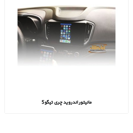
مانیتور اندروید چری تیگو5