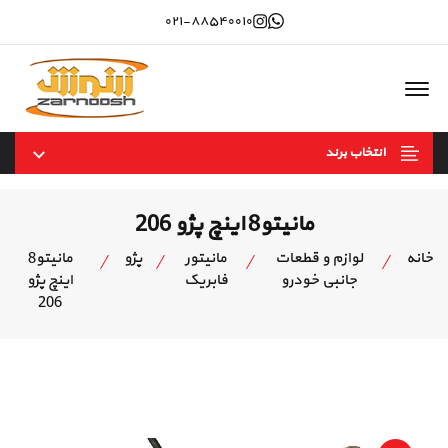
Instagram
whatsapp
۰۲۱-۸۸۵۴۰۰۱۰
Offcanvas Menu Open
انتخاب برند
مانیتو8 اینچ پژو 206
خانه
لوازم و قطعات
مانیتور
پژو
مانیتو8
جانبی خودرو
فابریک
اینچ پژو
206