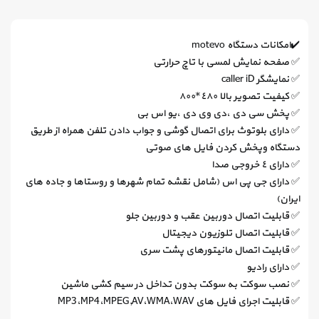
✔️امکانات دستگاه motevo
✅ صفحه نمایش لمسی با تاچ حرارتی
✅ نمایشگر caller iD
✅ کیفیت تصویر بالا ٤٨٠*٨٠٠
✅ پخش سی دی ،دی وی دی ،یو اس بی
✅ دارای بلوتوث برای اتصال گوشی و جواب دادن تلفن همراه از طریق
دستگاه وپخش کردن فایل های صوتی
✅ دارای ٤ خروجی صدا
✅ دارای جی پی اس (شامل نقشه تمام شهرها و روستاها و جاده های
ایران)
✅ قابلیت اتصال دوربین عقب و دوربین جلو
✅ قابلیت اتصال تلوزیون دیجیتال
✅ قابلیت اتصال مانیتورهای پشت سری
✅ دارای رادیو
✅ نصب سوکت به سوکت بدون تداخل در سیم کشی ماشین
✅ قابلیت اجرای فایل های MP3،MP4،MPEG,AV،WMA،WAV