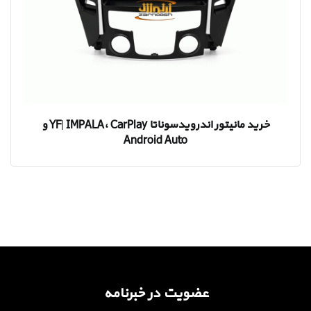
خرید مانیتور اندرویدسوناتا YF| IMPALA، CarPlay و
Android Auto
عضویت در خبرنامه